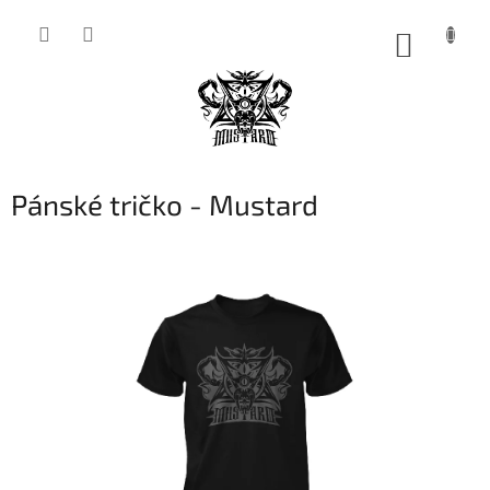
Přejít
na
NÁKUP
obsah
KOŠÍK
Pánské tričko - Mustard