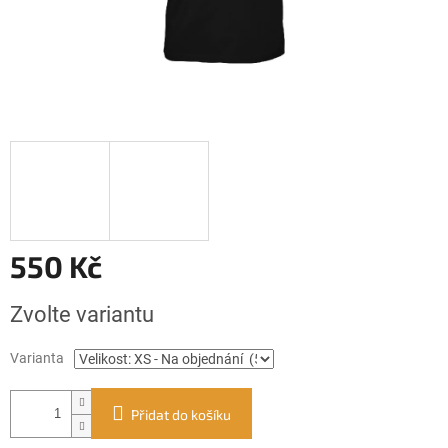
550 Kč
Měrná
Zvolte variantu
cena:
Varianta
Přidat do košíku