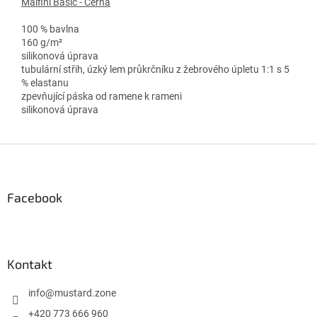
Malfini Basic - Černá
100 % bavlna
160 g/m²
silikonová úprava
tubulární střih, úzký lem průkrčníku z žebrového úpletu 1:1 s 5
% elastanu
zpevňující páska od ramene k rameni
silikonová úprava
Z
á
p
a
Facebook
t
í
Kontakt
info
@
mustard.zone
+420 773 666 960