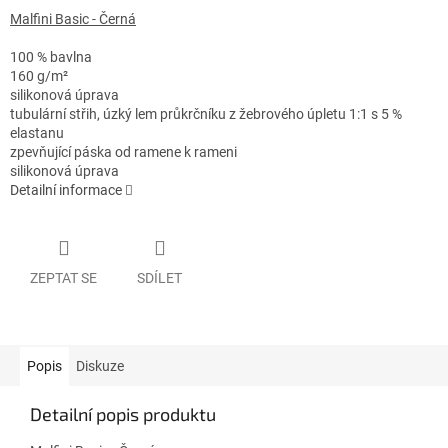
Malfini Basic - Černá
100 % bavlna
160 g/m²
silikonová úprava
tubulární střih, úzký lem průkrčníku z žebrového úpletu 1:1 s 5 %
elastanu
zpevňující páska od ramene k rameni
silikonová úprava
Detailní informace
ZEPTAT SE
SDÍLET
Popis
Diskuze
Detailní popis produktu