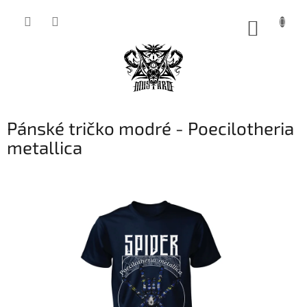
Přejít
na
NÁKUP
obsah
KOŠÍK
Pánské tričko modré - Poecilotheria
metallica