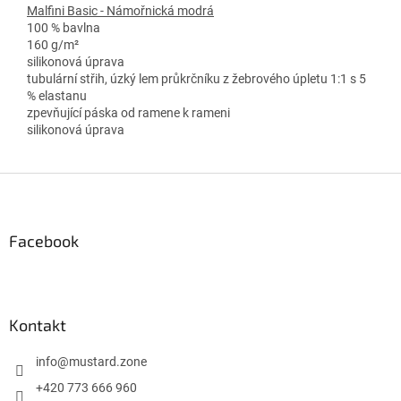
Malfini Basic - Námořnická modrá
100 % bavlna
160 g/m²
silikonová úprava
tubulární střih, úzký lem průkrčníku z žebrového úpletu 1:1 s 5
% elastanu
zpevňující páska od ramene k rameni
silikonová úprava
Z
á
p
a
Facebook
t
í
Kontakt
info
@
mustard.zone
+420 773 666 960