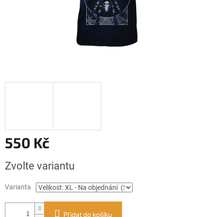
550 Kč
Měrná
Zvolte variantu
cena:
Varianta
Přidat do košíku