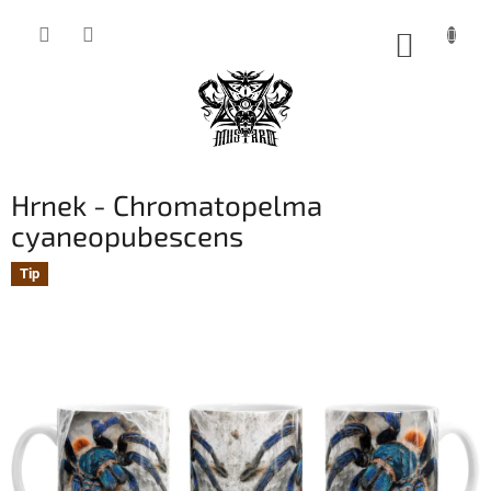
Přejít
na
NÁKUP
obsah
KOŠÍK
Hrnek - Chromatopelma
cyaneopubescens
Tip