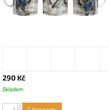
290 Kč
Měrná
Skladem
cena:
Přidat do košíku