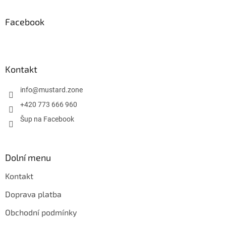
p
a
Facebook
t
í
Kontakt
info
@
mustard.zone
+420 773 666 960
Šup na Facebook
Dolní menu
Kontakt
Doprava platba
Obchodní podmínky