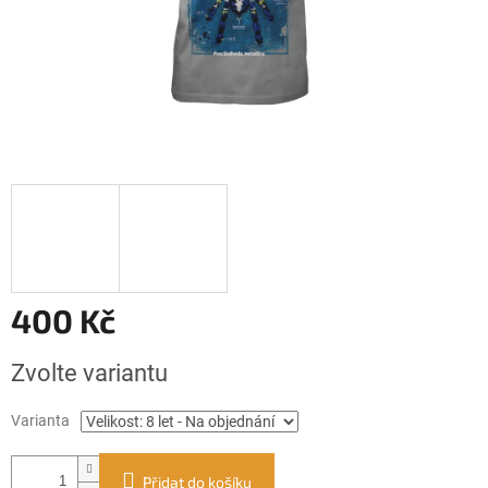
400 Kč
Měrná
Zvolte variantu
cena:
Varianta
Přidat do košíku