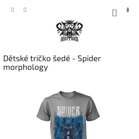
Přejít
na
NÁKUP
obsah
KOŠÍK
Dětské tričko šedé - Spider
morphology