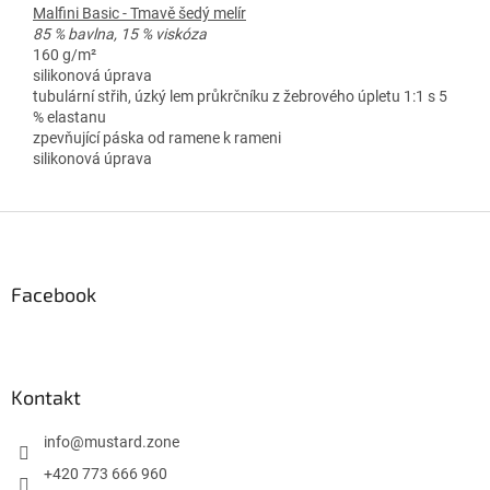
Malfini Basic - Tmavě šedý melír
85 % bavlna, 15 % viskóza
160 g/m²
silikonová úprava
tubulární střih, úzký lem průkrčníku z žebrového úpletu 1:1 s 5
% elastanu
zpevňující páska od ramene k rameni
silikonová úprava
Z
á
p
a
Facebook
t
í
Kontakt
info
@
mustard.zone
+420 773 666 960