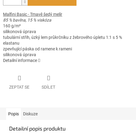
Malfini Basic - Tmavě šedý melír
85 % bavlna, 15 % viskóza
160 g/m²
silikonová úprava
tubulární střih, úzký lem průkrčníku z žebrového úpletu 1:1 s 5 %
elastanu
zpevňující páska od ramene k rameni
silikonová úprava
Detailní informace
ZEPTAT SE
SDÍLET
Popis
Diskuze
Detailní popis produktu