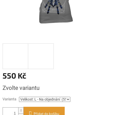
550 Kč
Měrná
Zvolte variantu
cena:
Varianta
Přidat do košíku