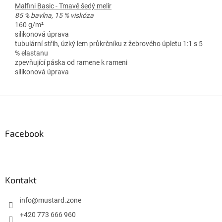
Malfini Basic - Tmavě šedý melír
85 % bavlna, 15 % viskóza
160 g/m²
silikonová úprava
tubulární střih, úzký lem průkrčníku z žebrového úpletu 1:1 s 5
% elastanu
zpevňující páska od ramene k rameni
silikonová úprava
Z
á
p
a
Facebook
t
í
Kontakt
info
@
mustard.zone
+420 773 666 960