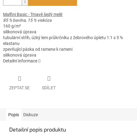
Malfini Basic - Tmavě šedý melír
85 % bavlna, 15 % viskóza
160 g/m²
silikonová úprava
tubulární střih, úzký lem průkrčníku z žebrového úpletu 1:1 s 5 %
elastanu
zpevňující páska od ramene k rameni
silikonová úprava
Detailní informace
ZEPTAT SE
SDÍLET
Popis
Diskuze
Detailní popis produktu