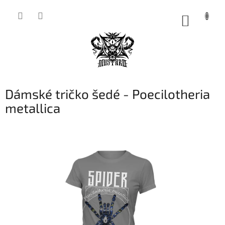
Přejít
na
NÁKUP
obsah
KOŠÍK
Dámské tričko šedé - Poecilotheria
metallica