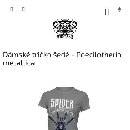
Přejít
na
NÁKUP
obsah
KOŠÍK
Dámské tričko šedé - Poecilotheria
metallica