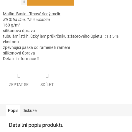
Malfini Basic - Tmavě šedý melír
85 % bavlna, 15 % viskóza
160 g/m²
silikonová úprava
tubulární střih, úzký lem průkrčníku z žebrového úpletu 1:1 s 5 %
elastanu
zpevňující páska od ramene k rameni
silikonová úprava
Detailní informace
ZEPTAT SE
SDÍLET
Popis
Diskuze
Detailní popis produktu