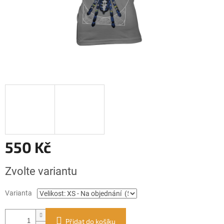
550 Kč
Měrná
Zvolte variantu
cena:
Varianta
Přidat do košíku