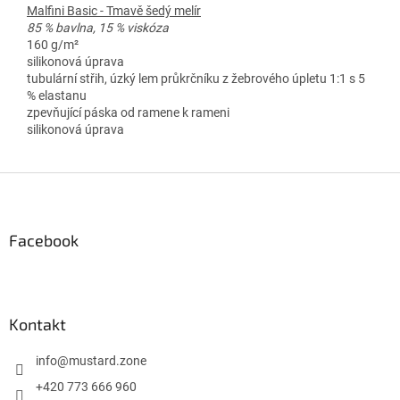
Malfini Basic - Tmavě šedý melír
85 % bavlna, 15 % viskóza
160 g/m²
silikonová úprava
tubulární střih, úzký lem průkrčníku z žebrového úpletu 1:1 s 5
% elastanu
zpevňující páska od ramene k rameni
silikonová úprava
Z
á
p
a
Facebook
t
í
Kontakt
info
@
mustard.zone
+420 773 666 960