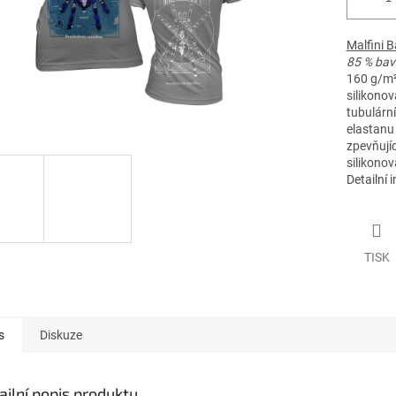
Malfini B
85 % bav
160 g/m
silikono
tubulární
elastanu
zpevňují
silikono
Detailní 
TISK
s
Diskuze
ailní popis produktu