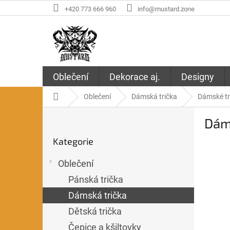
Přejít
+420 773 666 960
info@mustard.zone
na
obsah
Oblečení
Dekorace aj.
Designy
Domů
Oblečení
Dámská trička
Dámské tr
P
Dáms
o
Přeskočit
s
Kategorie
kategorie
t
r
Oblečení
a
n
Pánská trička
n
Dámská trička
í
Dětská trička
p
a
Čepice a kšiltovky