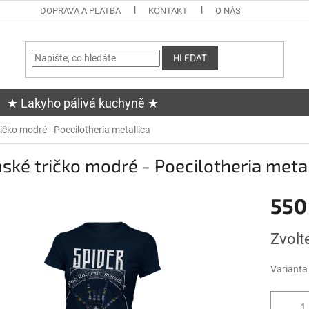
DOPRAVA A PLATBA
KONTAKT
O NÁS
HLEDAT
★ Lakyho pálivá kuchyně ★
čko modré - Poecilotheria metallica
ké tričko modré - Poecilotheria metal
550
Měrná
Zvolt
cena:
Varianta