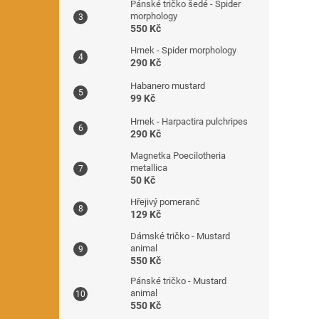
Pánské tričko šedé - Spider
morphology
550 Kč
Hrnek - Spider morphology
290 Kč
Habanero mustard
99 Kč
Hrnek - Harpactira pulchripes
290 Kč
Magnetka Poecilotheria
metallica
50 Kč
Hřejivý pomeranč
129 Kč
Dámské tričko - Mustard
animal
550 Kč
Pánské tričko - Mustard
animal
550 Kč