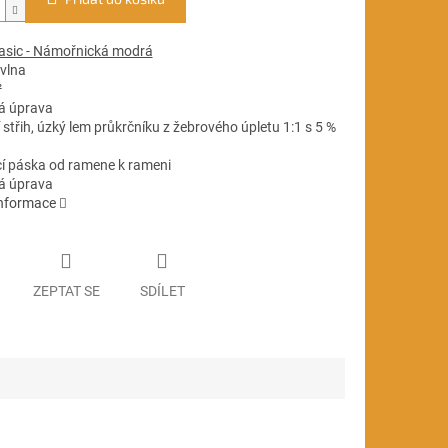
Basic - Námořnická modrá
vlna
²
vá úprava
 střih, úzký lem průkrčníku z žebrového úpletu 1:1 s 5 %
cí páska od ramene k rameni
vá úprava
informace
ZEPTAT SE
SDÍLET