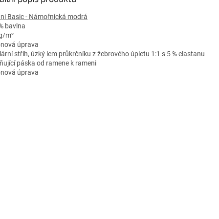
ini Basic - Námořnická modrá
% bavlna
g/m²
konová úprava
lární střih, úzký lem průkrčníku z žebrového úpletu 1:1 s 5 % elastanu
ňující páska od ramene k rameni
konová úprava