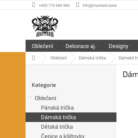
Přejít
+420 773 666 960
info@mustard.zone
na
obsah
Oblečení
Dekorace aj.
Designy
Domů
Oblečení
Dámská trička
Dámské tri
P
Dáms
o
Přeskočit
s
Kategorie
kategorie
t
r
Oblečení
a
n
Pánská trička
n
Dámská trička
í
Dětská trička
p
a
Čepice a kšiltovky