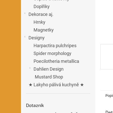
n
Doplňky
e
l
Dekorace aj.
Hrnky
Magnetky
Designy
Harpactira pulchripes
Spider morphology
Poecilotheria metallica
Dahlien Design
Mustard Shop
★ Lakyho pálivá kuchyně ★
Popi
Dotazník
Det