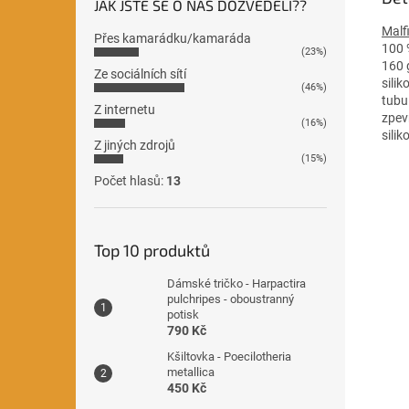
JAK JSTE SE O NÁS DOZVĚDĚLI??
Malf
Přes kamarádku/kamaráda
100 
(23%)
160 
Ze sociálních sítí
sili
(46%)
tubu
Z internetu
zpev
(16%)
sili
Z jiných zdrojů
(15%)
Počet hlasů:
13
Top 10 produktů
Dámské tričko - Harpactira
pulchripes - oboustranný
potisk
790 Kč
Kšiltovka - Poecilotheria
metallica
450 Kč