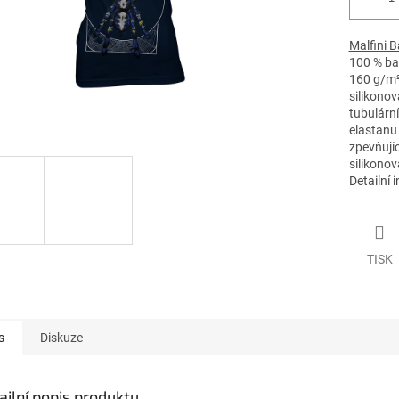
Malfini 
100 % ba
160 g/m
silikono
tubulární
elastanu
zpevňují
silikono
Detailní 
TISK
s
Diskuze
ailní popis produktu